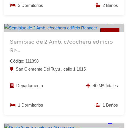
3 Dormitorios
2 Baños
USD 50.000
40 M² Totales
15
Venta
Semipiso de 2 Amb. c/cochera edificio
Re...
Código: 111398
San Clemente Del Tuyu , calle 1 1815
Departamento
40 M² Totales
1 Dormitorios
1 Baños
Consultar Precio
70 M² Totales
51