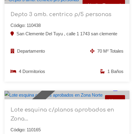
Alquiler Temporal
Depto 3 amb. centrico p/5 personas
Código: 110438
San Clemente Del Tuyu , calle 1 1743 san clemente
Departamento
70 M² Totales
4 Dormitorios
1 Baños
USD 32.000
479 M² Totales
12
Venta
Nuevo Ingreso
Lote esquina c/planos aprobados en
Zona...
Código: 110165