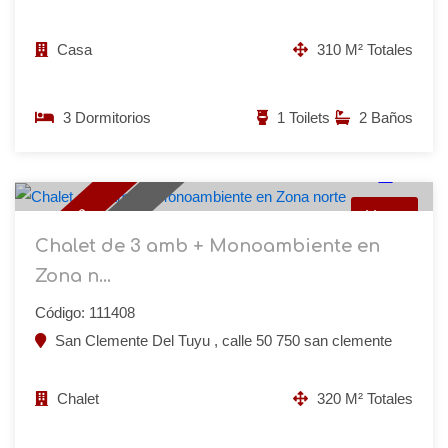
Casa
310 M² Totales
3 Dormitorios
1 Toilets
2 Baños
USD 65.000
320 M² Totales
16
Vendido
Venta
Oportunidad
Chalet de 3 amb + Monoambiente en
Zona n...
Código: 111408
San Clemente Del Tuyu , calle 50 750 san clemente
Chalet
320 M² Totales