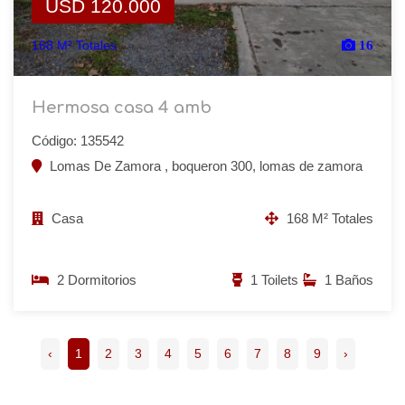
USD 120.000
168 M² Totales
16
Hermosa casa 4 amb
Código: 135542
Lomas De Zamora , boqueron 300, lomas de zamora
Casa
168 M² Totales
2 Dormitorios
1 Toilets
1 Baños
‹
1
2
3
4
5
6
7
8
9
›