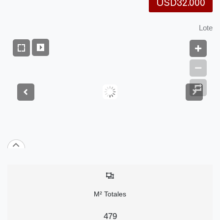
USD32.000
Lote
M² Totales
479